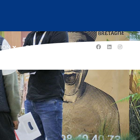
TION
CONTACT
GE
26