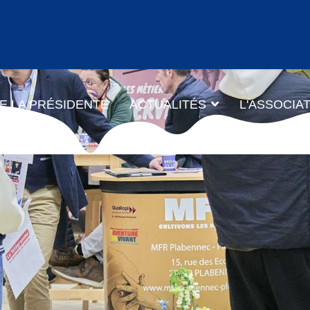
E LA PRÉSIDENTE
ACTUALITÉS
L'ASSOCIA
ORUM DE L'APPRENTISSA
BREST- PARC DES EXPOS
OROMAP 20