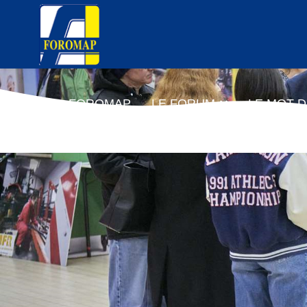
FOROMAP
LE FORUM
LE MOT D
F
F